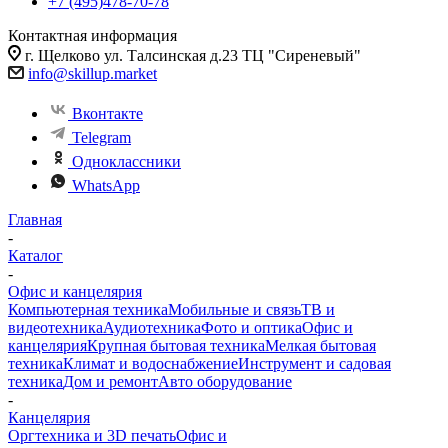
+7 (495)478-70-78
Контактная информация
г. Щелково ул. Талсинская д.23 ТЦ "Сиреневый"
info@skillup.market
Вконтакте
Telegram
Одноклассники
WhatsApp
Главная
-
Каталог
-
Офис и канцелярия
Компьютерная техника
Мобильные и связь
ТВ и
видеотехника
Аудиотехника
Фото и оптика
Офис и
канцелярия
Крупная бытовая техника
Мелкая бытовая
техника
Климат и водоснабжение
Инструмент и садовая
техника
Дом и ремонт
Авто оборудование
-
Канцелярия
Оргтехника и 3D печать
Офис и