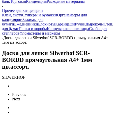
банк
Торговля
Канцелярия
Расходные материалы
-
Прочее для канцелярии
Клей, скотч
Стикеры и бумажки
Органайзеры для
канцелярии
Зажимы для
бумаги
Ежедневники
Блокноты
Карандаши
Ручки
Дыроколы
Степ
для бумаг
Папки и коробы
Канцелярские ножницы
Скобы для
степлеров
Фломастеры и маркеры
-
Доска для лепки Silwerhof SCR-BORDD прямоугольная A4+
1мм цв.ассорт.
Доска для лепки Silwerhof SCR-
BORDD прямоугольная A4+ 1мм
цв.ассорт.
SILWERHOF
Previous
Next