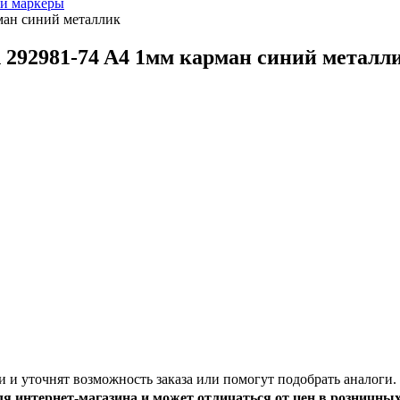
и маркеры
рман синий металлик
en 292981-74 A4 1мм карман синий металл
и и уточнят возможность заказа или помогут подобрать аналоги.
ля интернет-магазина и может отличаться от цен в розничны