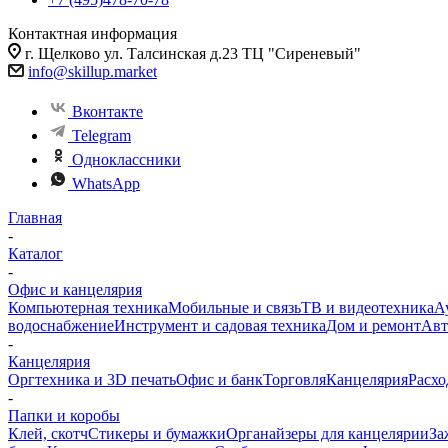
Контактная информация
г. Щелково ул. Талсинская д.23 ТЦ "Сиреневый"
info@skillup.market
Вконтакте
Telegram
Одноклассники
WhatsApp
Главная
-
Каталог
-
Офис и канцелярия
Компьютерная техника
Мобильные и связь
ТВ и видеотехника
А
водоснабжение
Инструмент и садовая техника
Дом и ремонт
Авт
-
Канцелярия
Оргтехника и 3D печать
Офис и банк
Торговля
Канцелярия
Расхо
-
Папки и коробы
Клей, скотч
Стикеры и бумажки
Органайзеры для канцелярии
За