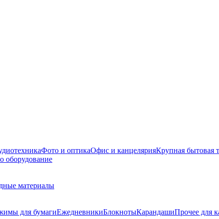
удиотехника
Фото и оптика
Офис и канцелярия
Крупная бытовая 
о оборудование
дные материалы
жимы для бумаги
Ежедневники
Блокноты
Карандаши
Прочее для 