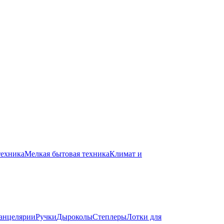
техника
Мелкая бытовая техника
Климат и
канцелярии
Ручки
Дыроколы
Степлеры
Лотки для