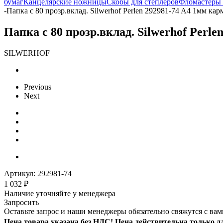
бумаг
Канцелярские ножницы
Скобы для степлеров
Фломастеры 
-
Папка с 80 прозр.вклад. Silwerhof Perlen 292981-74 A4 1мм ка
Папка с 80 прозр.вклад. Silwerhof Perl
SILWERHOF
Previous
Next
Артикул:
292981-74
1 032
₽
Наличие уточняйте у менеджера
Запросить
Оставьте запрос и наши менеджеры обязательно свяжутся с вам
Цена товара указана без НДС! Цена действительна только д