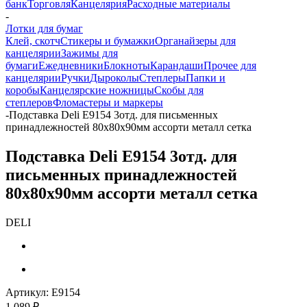
банк
Торговля
Канцелярия
Расходные материалы
-
Лотки для бумаг
Клей, скотч
Стикеры и бумажки
Органайзеры для
канцелярии
Зажимы для
бумаги
Ежедневники
Блокноты
Карандаши
Прочее для
канцелярии
Ручки
Дыроколы
Степлеры
Папки и
коробы
Канцелярские ножницы
Скобы для
степлеров
Фломастеры и маркеры
-
Подставка Deli E9154 3отд. для письменных
принадлежностей 80x80x90мм ассорти металл сетка
Подставка Deli E9154 3отд. для
письменных принадлежностей
80x80x90мм ассорти металл сетка
DELI
Артикул:
E9154
1 089
₽