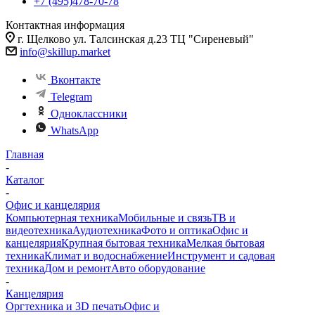
+7 (495)478-70-78
Контактная информация
г. Щелково ул. Талсинская д.23 ТЦ "Сиреневый"
info@skillup.market
Вконтакте
Telegram
Одноклассники
WhatsApp
Главная
-
Каталог
-
Офис и канцелярия
Компьютерная техника
Мобильные и связь
ТВ и
видеотехника
Аудиотехника
Фото и оптика
Офис и
канцелярия
Крупная бытовая техника
Мелкая бытовая
техника
Климат и водоснабжение
Инструмент и садовая
техника
Дом и ремонт
Авто оборудование
-
Канцелярия
Оргтехника и 3D печать
Офис и