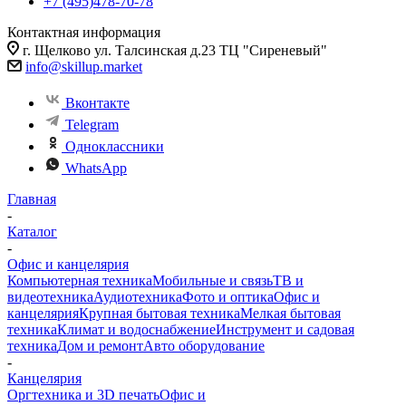
+7 (495)478-70-78
Контактная информация
г. Щелково ул. Талсинская д.23 ТЦ "Сиреневый"
info@skillup.market
Вконтакте
Telegram
Одноклассники
WhatsApp
Главная
-
Каталог
-
Офис и канцелярия
Компьютерная техника
Мобильные и связь
ТВ и
видеотехника
Аудиотехника
Фото и оптика
Офис и
канцелярия
Крупная бытовая техника
Мелкая бытовая
техника
Климат и водоснабжение
Инструмент и садовая
техника
Дом и ремонт
Авто оборудование
-
Канцелярия
Оргтехника и 3D печать
Офис и