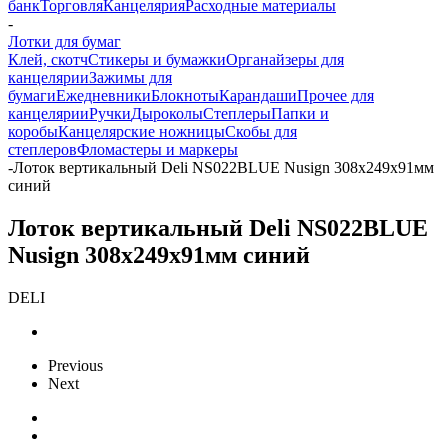
банк
Торговля
Канцелярия
Расходные материалы
-
Лотки для бумаг
Клей, скотч
Стикеры и бумажки
Органайзеры для
канцелярии
Зажимы для
бумаги
Ежедневники
Блокноты
Карандаши
Прочее для
канцелярии
Ручки
Дыроколы
Степлеры
Папки и
коробы
Канцелярские ножницы
Скобы для
степлеров
Фломастеры и маркеры
-
Лоток вертикальный Deli NS022BLUE Nusign 308x249x91мм
синий
Лоток вертикальный Deli NS022BLUE
Nusign 308x249x91мм синий
DELI
Previous
Next