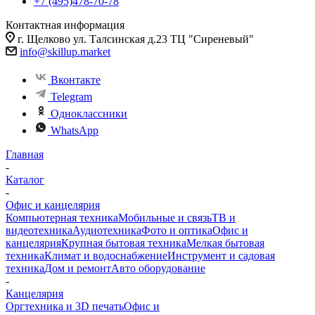
+7 (495)478-70-78
Контактная информация
г. Щелково ул. Талсинская д.23 ТЦ "Сиреневый"
info@skillup.market
Вконтакте
Telegram
Одноклассники
WhatsApp
Главная
-
Каталог
-
Офис и канцелярия
Компьютерная техника
Мобильные и связь
ТВ и
видеотехника
Аудиотехника
Фото и оптика
Офис и
канцелярия
Крупная бытовая техника
Мелкая бытовая
техника
Климат и водоснабжение
Инструмент и садовая
техника
Дом и ремонт
Авто оборудование
-
Канцелярия
Оргтехника и 3D печать
Офис и