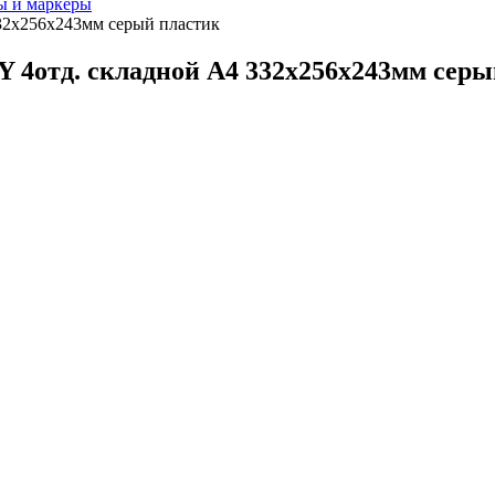
ы и маркеры
32x256x243мм серый пластик
 4отд. складной A4 332x256x243мм серы