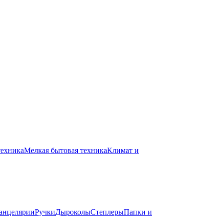
техника
Мелкая бытовая техника
Климат и
канцелярии
Ручки
Дыроколы
Степлеры
Папки и