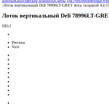
коробы
Канцелярские ножницы
Скобы для степлеров
Фломастер
-
Лоток вертикальный Deli 78996LT-GREY 4отд. складной A4 3
Лоток вертикальный Deli 78996LT-GREY
DELI
Previous
Next