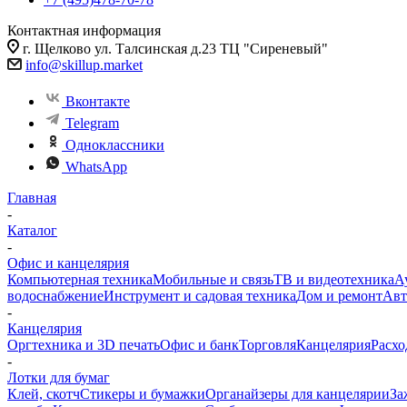
Контактная информация
г. Щелково ул. Талсинская д.23 ТЦ "Сиреневый"
info@skillup.market
Вконтакте
Telegram
Одноклассники
WhatsApp
Главная
-
Каталог
-
Офис и канцелярия
Компьютерная техника
Мобильные и связь
ТВ и видеотехника
А
водоснабжение
Инструмент и садовая техника
Дом и ремонт
Авт
-
Канцелярия
Оргтехника и 3D печать
Офис и банк
Торговля
Канцелярия
Расхо
-
Лотки для бумаг
Клей, скотч
Стикеры и бумажки
Органайзеры для канцелярии
За