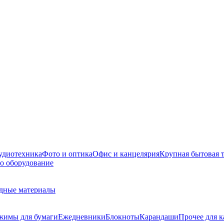
удиотехника
Фото и оптика
Офис и канцелярия
Крупная бытовая 
о оборудование
дные материалы
жимы для бумаги
Ежедневники
Блокноты
Карандаши
Прочее для 