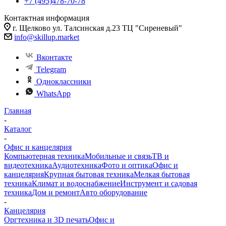
+7 (495)478-70-78
Контактная информация
г. Щелково ул. Талсинская д.23 ТЦ "Сиреневый"
info@skillup.market
Вконтакте
Telegram
Одноклассники
WhatsApp
Главная
-
Каталог
-
Офис и канцелярия
Компьютерная техника
Мобильные и связь
ТВ и
видеотехника
Аудиотехника
Фото и оптика
Офис и
канцелярия
Крупная бытовая техника
Мелкая бытовая
техника
Климат и водоснабжение
Инструмент и садовая
техника
Дом и ремонт
Авто оборудование
-
Канцелярия
Оргтехника и 3D печать
Офис и