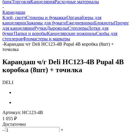
банк
Торговля
Канцелярия
Расходные материалы
-
Карандаши
Клей, скотч
Стикеры и бумажки
Органайзеры для
канцелярии
Зажимы для бумаги
Ежедневники
Блокноты
Прочее
для канцелярии
Ручки
Дыроколы
Степлеры
Лотки для
бумаг
Папки и коробы
Канцелярские ножницы
Скобы для
степлеров
Фломастеры и маркеры
-
Карандаш ч/г Deli HC123-4B Pupal 4B коробка (8шт) +
точилка
Карандаш ч/г Deli HC123-4B Pupal 4B
коробка (8шт) + точилка
DELI
Артикул:
HC123-4B
1 055
₽
Достаточно
-
+