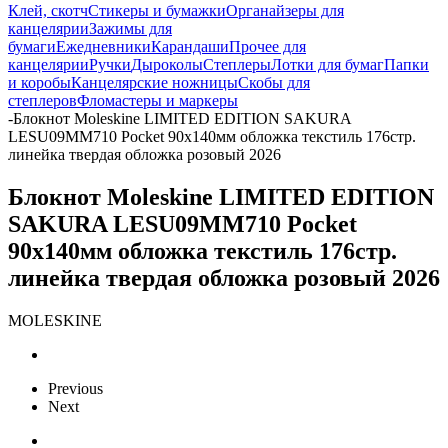
Клей, скотч
Стикеры и бумажки
Органайзеры для
канцелярии
Зажимы для
бумаги
Ежедневники
Карандаши
Прочее для
канцелярии
Ручки
Дыроколы
Степлеры
Лотки для бумаг
Папки
и коробы
Канцелярские ножницы
Скобы для
степлеров
Фломастеры и маркеры
-
Блокнот Moleskine LIMITED EDITION SAKURA
LESU09MM710 Pocket 90x140мм обложка текстиль 176стр.
линейка твердая обложка розовый 2026
Блокнот Moleskine LIMITED EDITION
SAKURA LESU09MM710 Pocket
90x140мм обложка текстиль 176стр.
линейка твердая обложка розовый 2026
MOLESKINE
Previous
Next