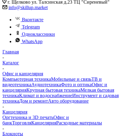
г. Щелково ул. Талсинская д.23 ТЦ "Сиреневый"
info@skillup.market
Вконтакте
Telegram
Одноклассники
WhatsApp
Главная
-
Каталог
-
Офис и канцелярия
Компьютерная техника
Мобильные и связь
ТВ и
видеотехника
Аудиотехника
Фото и оптика
Офис и
канцелярия
Крупная бытовая техника
Мелкая бытовая
техника
Климат и водоснабжение
Инструмент и садовая
техника
Дом и ремонт
Авто оборудование
-
Канцелярия
Оргтехника и 3D печать
Офис и
банк
Торговля
Канцелярия
Расходные материалы
-
Блокноты