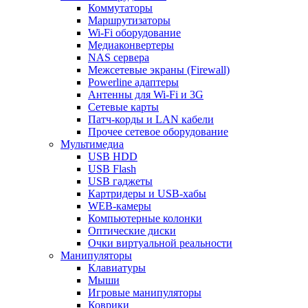
Коммутаторы
Маршрутизаторы
Wi-Fi оборудование
Медиаконвертеры
NAS сервера
Межсетевые экраны (Firewall)
Powerline адаптеры
Антенны для Wi-Fi и 3G
Сетевые карты
Патч-корды и LAN кабели
Прочее сетевое оборудование
Мультимедиа
USB HDD
USB Flash
USB гаджеты
Картридеры и USB-хабы
WEB-камеры
Компьютерные колонки
Оптические диски
Очки виртуальной реальности
Манипуляторы
Клавиатуры
Мыши
Игровые манипуляторы
Коврики