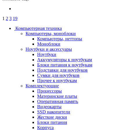
1
2
3
19
Компьютерная техника
Компьютеры, моноблоки
Компьютеры, неттопы
Моноблоки
Ноутбуки и аксессуары
Ноутбуки
Аккумуляторы к ноутбукам
Блоки питания к ноутбукам
Подставки для ноутбуков
Сумки для ноутбуков
Прочее к ноутбукам
Комплектующие
Процессоры
Материнские платы
Оперативная память
Видеокарты
SSD накопители
Жесткие диски
Блоки питания
Корпуса