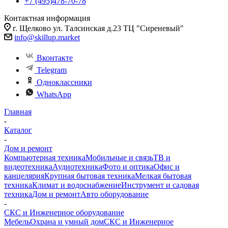
+7 (495)478-70-78
Контактная информация
г. Щелково ул. Талсинская д.23 ТЦ "Сиреневый"
info@skillup.market
Вконтакте
Telegram
Одноклассники
WhatsApp
Главная
-
Каталог
-
Дом и ремонт
Компьютерная техника
Мобильные и связь
ТВ и
видеотехника
Аудиотехника
Фото и оптика
Офис и
канцелярия
Крупная бытовая техника
Мелкая бытовая
техника
Климат и водоснабжение
Инструмент и садовая
техника
Дом и ремонт
Авто оборудование
-
СКС и Инженерное оборудование
Мебель
Охрана и умный дом
СКС и Инженерное