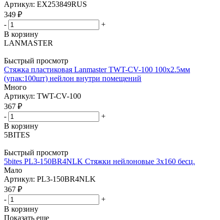
Артикул: EX253849RUS
349
₽
-
+
В корзину
LANMASTER
Быстрый просмотр
Стяжка пластиковая Lanmaster TWT-CV-100 100x2.5мм
(упак:100шт) нейлон внутри помещений
Много
Артикул: TWT-CV-100
367
₽
-
+
В корзину
5BITES
Быстрый просмотр
5bites PL3-150BR4NLK Стяжки нейлоновые 3х160 бесц.
Мало
Артикул: PL3-150BR4NLK
367
₽
-
+
В корзину
Показать еще