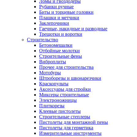
Ломы и гвоздодеры
Рубанки ручные
Биты и торцевые головки
Плашки и метчики
Заклепочники
Гаечные, накидные и разводные
Трещотки и воротки
Строительство
Бетономешалки
Отбойные молотки
Строительные фены
Виброплиты
Прочее для строительства
Мотобуры
Штроборезы и швонарезчики
Краскопульты
Аксессуары для стройки
Миксеры строительные
Электроножницы
Плиткорезы
Клеевые пистолеты
Строительные степлеры
Пистолеты для монтажной пены
Пистолеты для герметика
Измерительные инструменты