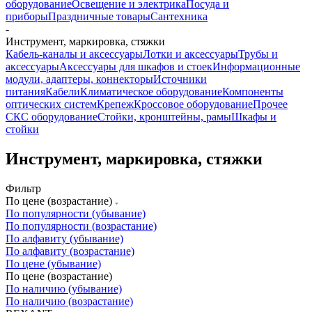
оборудование
Освещение и электрика
Посуда и
приборы
Праздничные товары
Сантехника
-
Инструмент, маркировка, стяжки
Кабель-каналы и аксессуары
Лотки и аксессуары
Трубы и
аксессуары
Аксессуары для шкафов и стоек
Информационные
модули, адаптеры, коннекторы
Источники
питания
Кабели
Климатическое оборудование
Компоненты
оптических систем
Крепеж
Кроссовое оборудование
Прочее
СКС оборудование
Стойки, кронштейны, рамы
Шкафы и
стойки
Инструмент, маркировка, стяжки
Фильтр
По цене (возрастание)
По популярности (убывание)
По популярности (возрастание)
По алфавиту (убывание)
По алфавиту (возрастание)
По цене (убывание)
По цене (возрастание)
По наличию (убывание)
По наличию (возрастание)