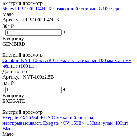
Быстрый просмотр
5bites PL3-100HR4NLK Стяжки нейлоновые 3х100 черн.
Мало
Артикул: PL3-100HR4NLK
304
₽
-
+
В корзину
GEMBIRD
Быстрый просмотр
Gembird NYT-100x2.5B Стяжки пластиковые 100 мм х 2.5 мм,
чёрные (100 шт.)
Достаточно
Артикул: NYT-100x2.5B
322
₽
-
+
В корзину
EXEGATE
Быстрый просмотр
Exegate EX253849RUS Стяжка нейлоновая,
неоткрывающаяся. Exegate <CV-150B>, 150мм, упак. 100шт
Black
Мало