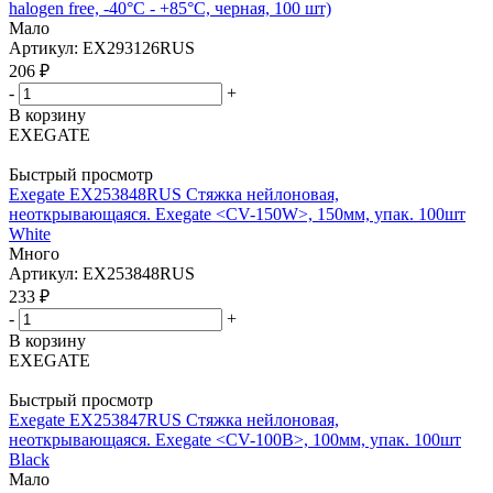
halogen free, -40°C - +85°C, черная, 100 шт)
Мало
Артикул: EX293126RUS
206
₽
-
+
В корзину
EXEGATE
Быстрый просмотр
Exegate EX253848RUS Стяжка нейлоновая,
неоткрывающаяся. Exegate <CV-150W>, 150мм, упак. 100шт
White
Много
Артикул: EX253848RUS
233
₽
-
+
В корзину
EXEGATE
Быстрый просмотр
Exegate EX253847RUS Стяжка нейлоновая,
неоткрывающаяся. Exegate <CV-100B>, 100мм, упак. 100шт
Black
Мало