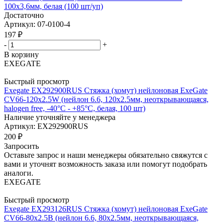
100x3,6мм, белая (100 шт/уп)
Достаточно
Артикул: 07-0100-4
197
₽
-
+
В корзину
EXEGATE
Быстрый просмотр
Exegate EX292900RUS Стяжка (хомут) нейлоновая ExeGate
CV66-120x2.5W (нейлон 6.6, 120x2.5мм, неоткрывающаяся,
halogen free, -40°C - +85°C, белая, 100 шт)
Наличие уточняйте у менеджера
Артикул: EX292900RUS
200
₽
Запросить
Оставьте запрос и наши менеджеры обязательно свяжутся с
вами и уточнят возможность заказа или помогут подобрать
аналоги.
EXEGATE
Быстрый просмотр
Exegate EX293126RUS Стяжка (хомут) нейлоновая ExeGate
CV66-80x2.5B (нейлон 6.6, 80x2.5мм, неоткрывающаяся,