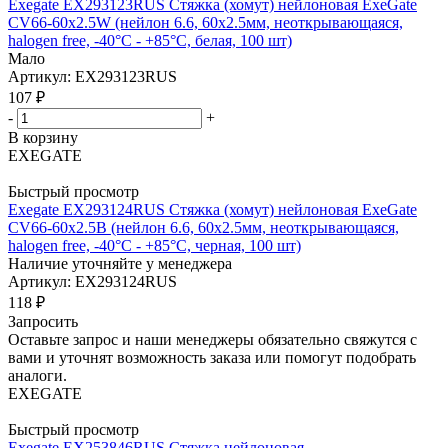
Exegate EX293123RUS Стяжка (хомут) нейлоновая ExeGate
CV66-60x2.5W (нейлон 6.6, 60x2.5мм, неоткрывающаяся,
halogen free, -40°C - +85°C, белая, 100 шт)
Мало
Артикул: EX293123RUS
107
₽
-
+
В корзину
EXEGATE
Быстрый просмотр
Exegate EX293124RUS Стяжка (хомут) нейлоновая ExeGate
CV66-60x2.5B (нейлон 6.6, 60x2.5мм, неоткрывающаяся,
halogen free, -40°C - +85°C, черная, 100 шт)
Наличие уточняйте у менеджера
Артикул: EX293124RUS
118
₽
Запросить
Оставьте запрос и наши менеджеры обязательно свяжутся с
вами и уточнят возможность заказа или помогут подобрать
аналоги.
EXEGATE
Быстрый просмотр
Exegate EX253846RUS Стяжка нейлоновая,