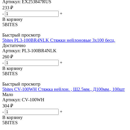
Артикул: EX253847RUS
233
₽
-
+
В корзину
5BITES
Быстрый просмотр
5bites PL3-100BR4NLK Стяжки нейлоновые 3х100 бесц.
Достаточно
Артикул: PL3-100BR4NLK
260
₽
-
+
В корзину
5BITES
Быстрый просмотр
5bites CV-100WH Стяжка нейлон. , Ш2.5мм., Д100мм., 100шт
Мало
Артикул: CV-100WH
304
₽
-
+
В корзину
5BITES