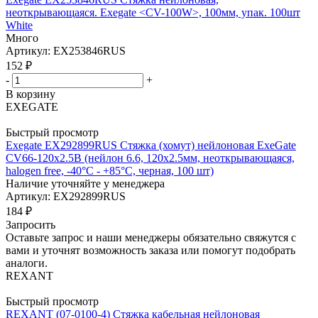
неоткрывающаяся. Exegate <CV-100W>, 100мм, упак. 100шт
White
Много
Артикул: EX253846RUS
152
₽
-
+
В корзину
EXEGATE
Быстрый просмотр
Exegate EX292899RUS Стяжка (хомут) нейлоновая ExeGate
CV66-120x2.5B (нейлон 6.6, 120x2.5мм, неоткрывающаяся,
halogen free, -40°C - +85°C, черная, 100 шт)
Наличие уточняйте у менеджера
Артикул: EX292899RUS
184
₽
Запросить
Оставьте запрос и наши менеджеры обязательно свяжутся с
вами и уточнят возможность заказа или помогут подобрать
аналоги.
REXANT
Быстрый просмотр
REXANT (07-0100-4) Стяжка кабельная нейлоновая