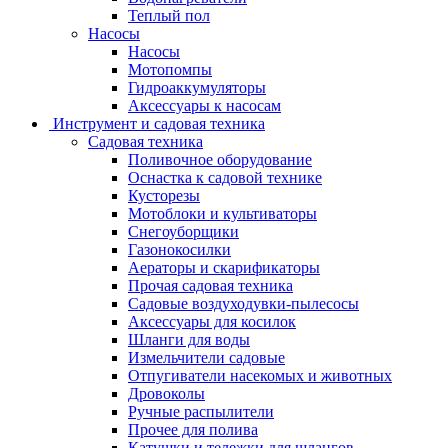
Теплый пол
Насосы
Насосы
Мотопомпы
Гидроаккумуляторы
Аксессуары к насосам
Инструмент и садовая техника
Садовая техника
Поливочное оборудование
Оснастка к садовой технике
Кусторезы
Мотоблоки и культиваторы
Снегоуборщики
Газонокосилки
Аераторы и скарификаторы
Прочая садовая техника
Садовые воздуходувки-пылесосы
Аксессуары для косилок
Шланги для воды
Измельчители садовые
Отпугиватели насекомых и животных
Дровоколы
Ручные распылители
Прочее для полива
Катушки и тележки для шлангов