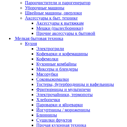
Пароочистители и парогенератор
Уборочные машины
Швейные машины, оверлоки
Аксессуары к быт. технике
Аксессуары к вытяжкам
Мешки (пылесборники)
Прочие аксессуары к бытовой
Мелкая бытовая техника
Кухня
Электрогрили
Кофеварки и кофемашины
Кофемолки
Кухонные комбайны
Миксеры и блендеры
Мясорубки
Соковыжималки
Тостеры, бутербродницы и вафельницы
Фритюрницы и мультипечи
Электрочайники, термопоты
Хлебопечки
Пароварки и яйцеварки
Йогуртницы / мороженицы
Блинницы
Сушилки фруктов
Прочая кухонная техника