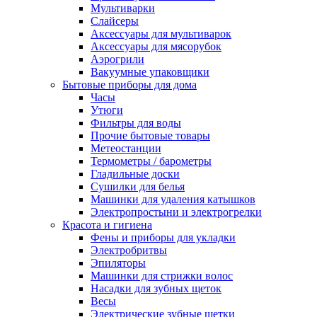
Мультиварки
Слайсеры
Аксессуары для мультиварок
Аксессуары для мясорубок
Аэрогрили
Вакуумные упаковщики
Бытовые приборы для дома
Часы
Утюги
Фильтры для воды
Прочие бытовые товары
Метеостанции
Термометры / барометры
Гладильные доски
Сушилки для белья
Машинки для удаления катышков
Электропростыни и электрогрелки
Красота и гигиена
Фены и приборы для укладки
Электробритвы
Эпиляторы
Машинки для стрижки волос
Насадки для зубных щеток
Весы
Электрические зубные щетки