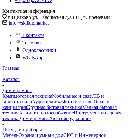
+7 (495)478-70-78
Контактная информация
г. Щелково ул. Талсинская д.23 ТЦ "Сиреневый"
info@skillup.market
Вконтакте
Telegram
Одноклассники
WhatsApp
Главная
-
Каталог
-
Дом и ремонт
Компьютерная техника
Мобильные и связь
ТВ и
видеотехника
Аудиотехника
Фото и оптика
Офис и
канцелярия
Крупная бытовая техника
Мелкая бытовая
техника
Климат и водоснабжение
Инструмент и садовая
техника
Дом и ремонт
Авто оборудование
-
Посуда и приборы
Мебель
Охрана и умный дом
СКС и Инженерное