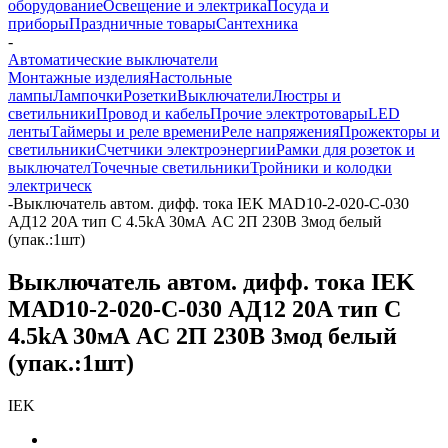
оборудование
Освещение и электрика
Посуда и
приборы
Праздничные товары
Сантехника
-
Автоматические выключатели
Монтажные изделия
Настольные
лампы
Лампочки
Розетки
Выключатели
Люстры и
светильники
Провод и кабель
Прочие электротовары
LED
ленты
Таймеры и реле времени
Реле напряжения
Прожекторы и
светильники
Счетчики электроэнергии
Рамки для розеток и
выключател
Точечные светильники
Тройники и колодки
электрическ
-
Выключатель автом. дифф. тока IEK MAD10-2-020-C-030
АД12 20A тип C 4.5kA 30мА AC 2П 230В 3мод белый
(упак.:1шт)
Выключатель автом. дифф. тока IEK
MAD10-2-020-C-030 АД12 20A тип C
4.5kA 30мА AC 2П 230В 3мод белый
(упак.:1шт)
IEK