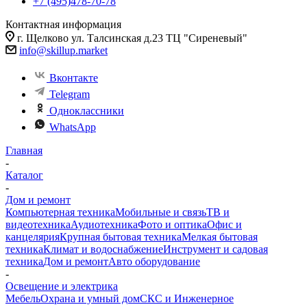
+7 (495)478-70-78
Контактная информация
г. Щелково ул. Талсинская д.23 ТЦ "Сиреневый"
info@skillup.market
Вконтакте
Telegram
Одноклассники
WhatsApp
Главная
-
Каталог
-
Дом и ремонт
Компьютерная техника
Мобильные и связь
ТВ и
видеотехника
Аудиотехника
Фото и оптика
Офис и
канцелярия
Крупная бытовая техника
Мелкая бытовая
техника
Климат и водоснабжение
Инструмент и садовая
техника
Дом и ремонт
Авто оборудование
-
Освещение и электрика
Мебель
Охрана и умный дом
СКС и Инженерное