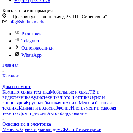
+7 (495)478-70-78
Контактная информация
г. Щелково ул. Талсинская д.23 ТЦ "Сиреневый"
info@skillup.market
Вконтакте
Telegram
Одноклассники
WhatsApp
Главная
-
Каталог
-
Дом и ремонт
Компьютерная техника
Мобильные и связь
ТВ и
видеотехника
Аудиотехника
Фото и оптика
Офис и
канцелярия
Крупная бытовая техника
Мелкая бытовая
техника
Климат и водоснабжение
Инструмент и садовая
техника
Дом и ремонт
Авто оборудование
-
Освещение и электрика
Мебель
Охрана и умный дом
СКС и Инженерное