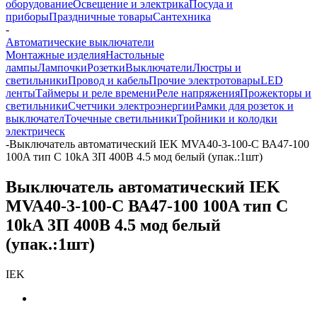
оборудование
Освещение и электрика
Посуда и
приборы
Праздничные товары
Сантехника
-
Автоматические выключатели
Монтажные изделия
Настольные
лампы
Лампочки
Розетки
Выключатели
Люстры и
светильники
Провод и кабель
Прочие электротовары
LED
ленты
Таймеры и реле времени
Реле напряжения
Прожекторы и
светильники
Счетчики электроэнергии
Рамки для розеток и
выключател
Точечные светильники
Тройники и колодки
электрическ
-
Выключатель автоматический IEK MVA40-3-100-C ВА47-100
100A тип C 10kA 3П 400В 4.5 мод белый (упак.:1шт)
Выключатель автоматический IEK
MVA40-3-100-C ВА47-100 100A тип C
10kA 3П 400В 4.5 мод белый
(упак.:1шт)
IEK