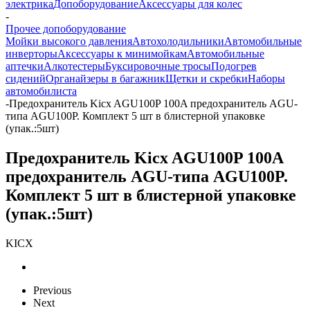
электрика
Допоборудование
Аксессуары для колес
-
Прочее допоборудование
Мойки высокого давления
Автохолодильники
Автомобильные
инверторы
Аксессуары к минимойкам
Автомобильные
аптечки
Алкотестеры
Буксировочные тросы
Подогрев
сидений
Органайзеры в багажник
Щетки и скребки
Наборы
автомобилиста
-
Предохранитель Kicx AGU100P 100A предохранитель AGU-
типа AGU100P. Комплект 5 шт в блистерной упаковке
(упак.:5шт)
Предохранитель Kicx AGU100P 100A
предохранитель AGU-типа AGU100P.
Комплект 5 шт в блистерной упаковке
(упак.:5шт)
KICX
Previous
Next