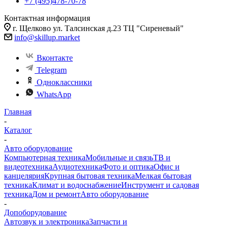
+7 (495)478-70-78
Контактная информация
г. Щелково ул. Талсинская д.23 ТЦ "Сиреневый"
info@skillup.market
Вконтакте
Telegram
Одноклассники
WhatsApp
Главная
-
Каталог
-
Авто оборудование
Компьютерная техника
Мобильные и связь
ТВ и
видеотехника
Аудиотехника
Фото и оптика
Офис и
канцелярия
Крупная бытовая техника
Мелкая бытовая
техника
Климат и водоснабжение
Инструмент и садовая
техника
Дом и ремонт
Авто оборудование
-
Допоборудование
Автозвук и электроника
Запчасти и