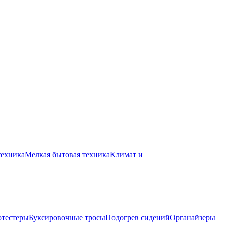
техника
Мелкая бытовая техника
Климат и
отестеры
Буксировочные тросы
Подогрев сидений
Органайзеры