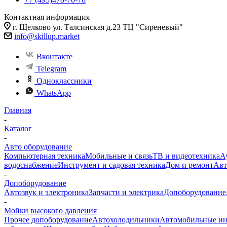
Контактная информация
г. Щелково ул. Талсинская д.23 ТЦ "Сиреневый"
info@skillup.market
Вконтакте
Telegram
Одноклассники
WhatsApp
Главная
-
Каталог
-
Авто оборудование
Компьютерная техника
Мобильные и связь
ТВ и видеотехника
А
водоснабжение
Инструмент и садовая техника
Дом и ремонт
Авт
-
Допоборудование
Автозвук и электроника
Запчасти и электрика
Допоборудование
-
Мойки высокого давления
Прочее допоборудование
Автохолодильники
Автомобильные ин