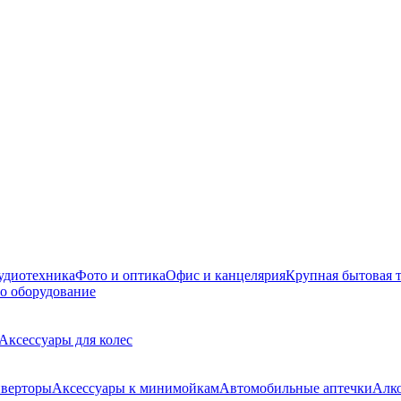
удиотехника
Фото и оптика
Офис и канцелярия
Крупная бытовая 
о оборудование
Аксессуары для колес
верторы
Аксессуары к минимойкам
Автомобильные аптечки
Алк