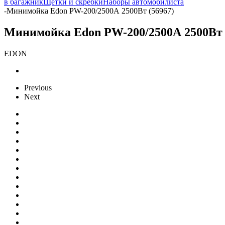
в багажник
Щетки и скребки
Наборы автомобилиста
-
Минимойка Edon PW-200/2500А 2500Вт (56967)
Минимойка Edon PW-200/2500А 2500Вт 
EDON
Previous
Next