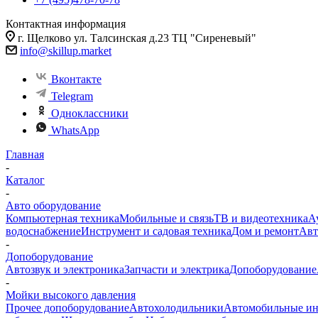
Контактная информация
г. Щелково ул. Талсинская д.23 ТЦ "Сиреневый"
info@skillup.market
Вконтакте
Telegram
Одноклассники
WhatsApp
Главная
-
Каталог
-
Авто оборудование
Компьютерная техника
Мобильные и связь
ТВ и видеотехника
А
водоснабжение
Инструмент и садовая техника
Дом и ремонт
Авт
-
Допоборудование
Автозвук и электроника
Запчасти и электрика
Допоборудование
-
Мойки высокого давления
Прочее допоборудование
Автохолодильники
Автомобильные ин