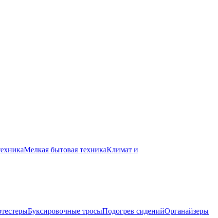
техника
Мелкая бытовая техника
Климат и
отестеры
Буксировочные тросы
Подогрев сидений
Органайзеры