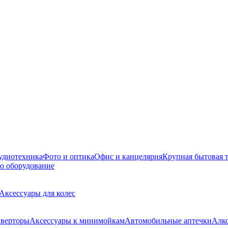
удиотехника
Фото и оптика
Офис и канцелярия
Крупная бытовая 
о оборудование
Аксессуары для колес
верторы
Аксессуары к минимойкам
Автомобильные аптечки
Алк