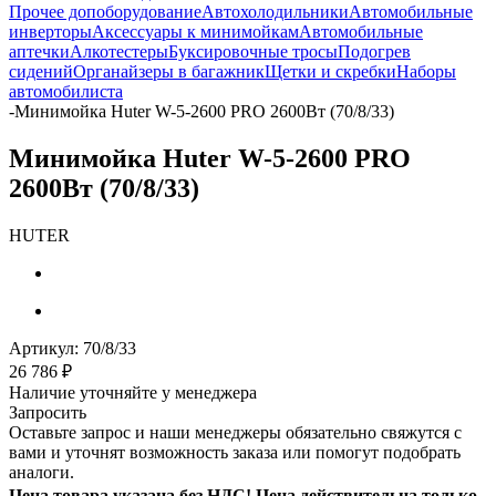
Прочее допоборудование
Автохолодильники
Автомобильные
инверторы
Аксессуары к минимойкам
Автомобильные
аптечки
Алкотестеры
Буксировочные тросы
Подогрев
сидений
Органайзеры в багажник
Щетки и скребки
Наборы
автомобилиста
-
Минимойка Huter W-5-2600 PRO 2600Вт (70/8/33)
Минимойка Huter W-5-2600 PRO
2600Вт (70/8/33)
HUTER
Артикул:
70/8/33
26 786
₽
Наличие уточняйте у менеджера
Запросить
Оставьте запрос и наши менеджеры обязательно свяжутся с
вами и уточнят возможность заказа или помогут подобрать
аналоги.
Цена товара указана без НДС! Цена действительна только