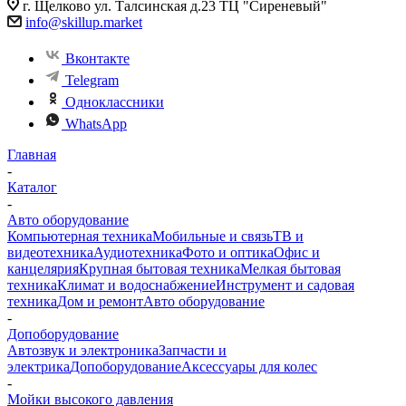
г. Щелково ул. Талсинская д.23 ТЦ "Сиреневый"
info@skillup.market
Вконтакте
Telegram
Одноклассники
WhatsApp
Главная
-
Каталог
-
Авто оборудование
Компьютерная техника
Мобильные и связь
ТВ и
видеотехника
Аудиотехника
Фото и оптика
Офис и
канцелярия
Крупная бытовая техника
Мелкая бытовая
техника
Климат и водоснабжение
Инструмент и садовая
техника
Дом и ремонт
Авто оборудование
-
Допоборудование
Автозвук и электроника
Запчасти и
электрика
Допоборудование
Аксессуары для колес
-
Мойки высокого давления