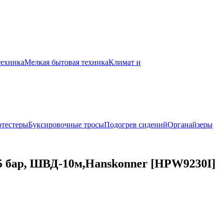
техника
Мелкая бытовая техника
Климат и
отестеры
Буксировочные тросы
Подогрев сидений
Органайзеры
5 бар, ШВД-10м,Hanskonner [HPW9230I]