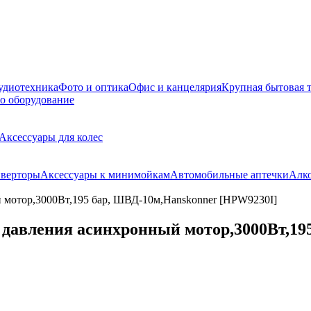
удиотехника
Фото и оптика
Офис и канцелярия
Крупная бытовая 
о оборудование
Аксессуары для колес
верторы
Аксессуары к минимойкам
Автомобильные аптечки
Алк
 мотор,3000Вт,195 бар, ШВД-10м,Hanskonner [HPW9230I]
давления асинхронный мотор,3000Вт,19