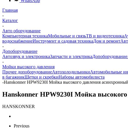
WhatsApp
Главная
-
Каталог
-
Авто оборудование
Компьютерная техника
Мобильные и связь
ТВ и видеотехника
А
водоснабжение
Инструмент и садовая техника
Дом и ремонт
Авт
-
Допоборудование
Автозвук и электроника
Запчасти и электрика
Допоборудование
-
Мойки высокого давления
Прочее допоборудование
Автохолодильники
Автомобильные ин
в багажник
Щетки и скребки
Наборы автомобилиста
-
Hanskonner HPW9230I Мойка высокого давления асинхронный
Hanskonner HPW9230I Мойка высокого 
HANSKONNER
Previous