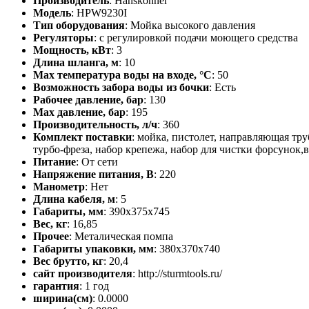
Производитель
: Hanskonner
Модель
: HPW9230I
Тип оборудования
: Мойка высокого давления
Регуляторы
: с регулировкой подачи моющего средства
Мощность, кВт
: 3
Длина шланга, м
: 10
Max температура воды на входе, °С
: 50
Возможность забора воды из бочки
: Есть
Рабочее давление, бар
: 130
Max давление, бар
: 195
Производительность, л/ч
: 360
Комплект поставки
: мойка, пистолет, направляющая тру
турбо-фреза, набор крепежа, набор для чистки форсунок
Питание
: От сети
Напряжение питания, В
: 220
Манометр
: Нет
Длина кабеля, м
: 5
Габариты, мм
: 390х375х745
Вес, кг
: 16,85
Прочее
: Металическая помпа
Габариты упаковки, мм
: 380x370x740
Вес брутто, кг
: 20,4
сайт производителя
: http://sturmtools.ru/
гарантия
: 1 год
ширина(см)
: 0.0000