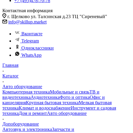
+7 (495)478-70-78
Контактная информация
г. Щелково ул. Талсинская д.23 ТЦ "Сиреневый"
info@skillup.market
Вконтакте
Telegram
Одноклассники
WhatsApp
Главная
-
Каталог
-
Авто оборудование
Компьютерная техника
Мобильные и связь
ТВ и
видеотехника
Аудиотехника
Фото и оптика
Офис и
канцелярия
Крупная бытовая техника
Мелкая бытовая
техника
Климат и водоснабжение
Инструмент и садовая
техника
Дом и ремонт
Авто оборудование
-
Допоборудование
Автозвук и электроника
Запчасти и