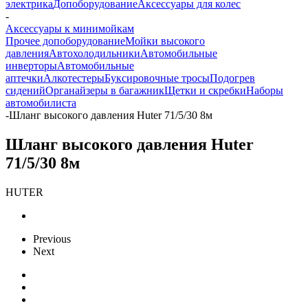
электрика
Допоборудование
Аксессуары для колес
-
Аксессуары к минимойкам
Прочее допоборудование
Мойки высокого
давления
Автохолодильники
Автомобильные
инверторы
Автомобильные
аптечки
Алкотестеры
Буксировочные тросы
Подогрев
сидений
Органайзеры в багажник
Щетки и скребки
Наборы
автомобилиста
-
Шланг высокого давления Huter 71/5/30 8м
Шланг высокого давления Huter
71/5/30 8м
HUTER
Previous
Next