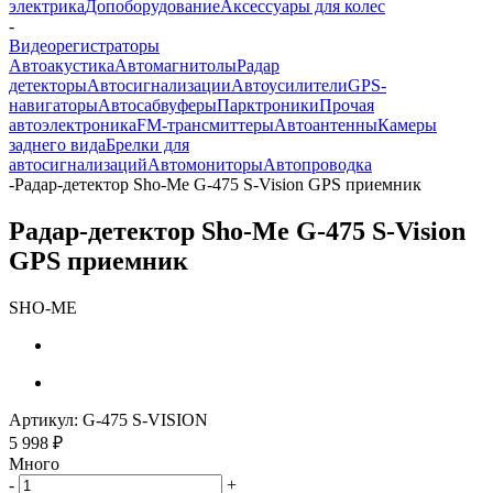
электрика
Допоборудование
Аксессуары для колес
-
Видеорегистраторы
Автоакустика
Автомагнитолы
Радар
детекторы
Автосигнализации
Автоусилители
GPS-
навигаторы
Автосабвуферы
Парктроники
Прочая
автоэлектроника
FM-трансмиттеры
Автоантенны
Камеры
заднего вида
Брелки для
автосигнализаций
Автомониторы
Автопроводка
-
Радар-детектор Sho-Me G-475 S-Vision GPS приемник
Радар-детектор Sho-Me G-475 S-Vision
GPS приемник
SHO-ME
Артикул:
G-475 S-VISION
5 998
₽
Много
-
+