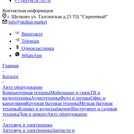
+7 (495)478-70-78
Контактная информация
г. Щелково ул. Талсинская д.23 ТЦ "Сиреневый"
info@skillup.market
Вконтакте
Telegram
Одноклассники
WhatsApp
Главная
-
Каталог
-
Авто оборудование
Компьютерная техника
Мобильные и связь
ТВ и
видеотехника
Аудиотехника
Фото и оптика
Офис и
канцелярия
Крупная бытовая техника
Мелкая бытовая
техника
Климат и водоснабжение
Инструмент и садовая
техника
Дом и ремонт
Авто оборудование
-
Автозвук и электроника
Автозвук и электроника
Запчасти и