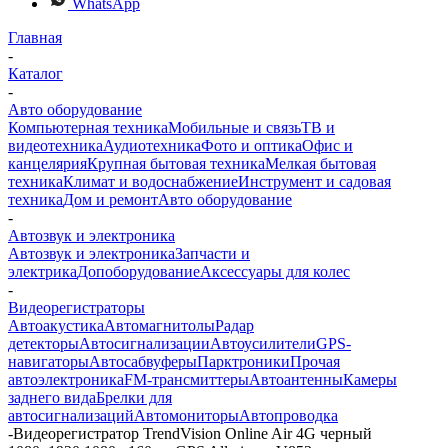
WhatsApp
Главная
-
Каталог
-
Авто оборудование
Компьютерная техника
Мобильные и связь
ТВ и
видеотехника
Аудиотехника
Фото и оптика
Офис и
канцелярия
Крупная бытовая техника
Мелкая бытовая
техника
Климат и водоснабжение
Инструмент и садовая
техника
Дом и ремонт
Авто оборудование
-
Автозвук и электроника
Автозвук и электроника
Запчасти и
электрика
Допоборудование
Аксессуары для колес
-
Видеорегистраторы
Автоакустика
Автомагнитолы
Радар
детекторы
Автосигнализации
Автоусилители
GPS-
навигаторы
Автосабвуферы
Парктроники
Прочая
автоэлектроника
FM-трансмиттеры
Автоантенны
Камеры
заднего вида
Брелки для
автосигнализаций
Автомониторы
Автопроводка
-
Видеорегистратор TrendVision Online Air 4G черный