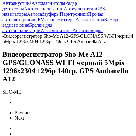
Автоакустика
Автомагнитолы
Радар
детекторы
Автосигнализации
Автоусилители
GPS-
навигаторы
Автосабвуферы
Парктроники
Прочая
автоэлектроника
FM-трансмиттеры
Автоантенны
Камеры
заднего вида
Брелки для
автосигнализаций
Автомониторы
Автопроводка
-
Видеорегистратор Sho-Me A12-GPS/GLONASS WI-FI черный
5Mpix 1296x2304 1296p 140гр. GPS Ambarella A12
Видеорегистратор Sho-Me A12-
GPS/GLONASS WI-FI черный 5Mpix
1296x2304 1296p 140гр. GPS Ambarella
A12
SHO-ME
Previous
Next