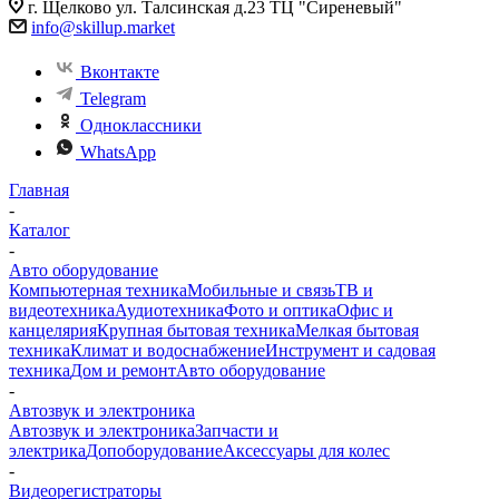
г. Щелково ул. Талсинская д.23 ТЦ "Сиреневый"
info@skillup.market
Вконтакте
Telegram
Одноклассники
WhatsApp
Главная
-
Каталог
-
Авто оборудование
Компьютерная техника
Мобильные и связь
ТВ и
видеотехника
Аудиотехника
Фото и оптика
Офис и
канцелярия
Крупная бытовая техника
Мелкая бытовая
техника
Климат и водоснабжение
Инструмент и садовая
техника
Дом и ремонт
Авто оборудование
-
Автозвук и электроника
Автозвук и электроника
Запчасти и
электрика
Допоборудование
Аксессуары для колес
-
Видеорегистраторы