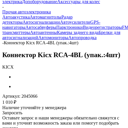
электрика
Допоборудование
Аксессуары для колес
-
Прочая автоэлектроника
Автоакустика
Автомагнитолы
Радар
детекторы
Автосигнализации
Автоусилители
GPS-
навигаторы
Автосабвуферы
Парктроники
Видеорегистраторы
FM
трансмиттеры
Автоантенны
Камеры заднего вида
Брелки для
автосигнализаций
Автомониторы
Автопроводка
-
Коннектор Kicx RCA-4BL (упак.:4шт)
Коннектор Kicx RCA-4BL (упак.:4шт)
KICX
Артикул:
2045066
1 010
₽
Наличие уточняйте у менеджера
Запросить
Оставьте запрос и наши менеджеры обязательно свяжутся с
вами и уточнят возможность заказа или помогут подобрать