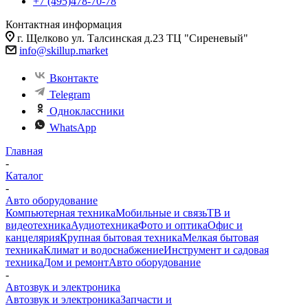
+7 (495)478-70-78
Контактная информация
г. Щелково ул. Талсинская д.23 ТЦ "Сиреневый"
info@skillup.market
Вконтакте
Telegram
Одноклассники
WhatsApp
Главная
-
Каталог
-
Авто оборудование
Компьютерная техника
Мобильные и связь
ТВ и
видеотехника
Аудиотехника
Фото и оптика
Офис и
канцелярия
Крупная бытовая техника
Мелкая бытовая
техника
Климат и водоснабжение
Инструмент и садовая
техника
Дом и ремонт
Авто оборудование
-
Автозвук и электроника
Автозвук и электроника
Запчасти и