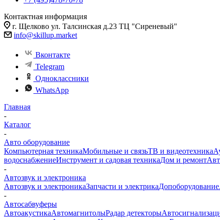
Контактная информация
г. Щелково ул. Талсинская д.23 ТЦ "Сиреневый"
info@skillup.market
Вконтакте
Telegram
Одноклассники
WhatsApp
Главная
-
Каталог
-
Авто оборудование
Компьютерная техника
Мобильные и связь
ТВ и видеотехника
А
водоснабжение
Инструмент и садовая техника
Дом и ремонт
Авт
-
Автозвук и электроника
Автозвук и электроника
Запчасти и электрика
Допоборудование
-
Автосабвуферы
Автоакустика
Автомагнитолы
Радар детекторы
Автосигнализац