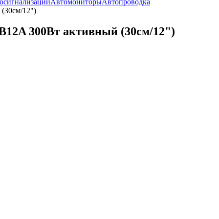
тосигнализаций
Автомониторы
Автопроводка
(30см/12")
12A 300Вт активный (30см/12")