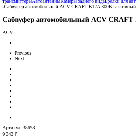
трансмиттеры
Автоантенны
Камеры заднего вида
Брелки для ав
-
Сабвуфер автомобильный ACV CRAFT B12A 300Вт активный 
Сабвуфер автомобильный ACV CRAFT B
ACV
Previous
Next
Артикул:
38658
9 343
₽