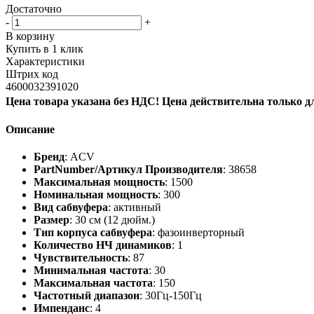
Достаточно
-
+
В корзину
Купить в 1 клик
Характеристики
Штрих код
4600032391020
Цена товара указана без НДС! Цена действительна только д
Описание
Бренд
: ACV
PartNumber/Артикул Производителя
: 38658
Максимальная мощность
: 1500
Номинальная мощность
: 300
Вид сабвуфера
: активный
Размер
: 30 см (12 дюйм.)
Тип корпуса сабвуфера
: фазоинверторный
Количество НЧ динамиков
: 1
Чувствительность
: 87
Минимальная частота
: 30
Максимальная частота
: 150
Частотный диапазон
: 30Гц-150Гц
Импенданс
: 4