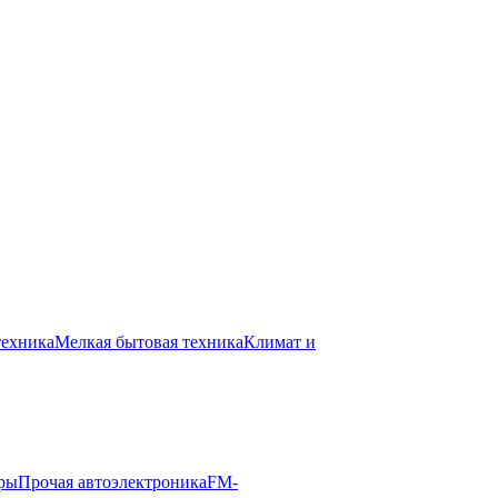
техника
Мелкая бытовая техника
Климат и
ры
Прочая автоэлектроника
FM-