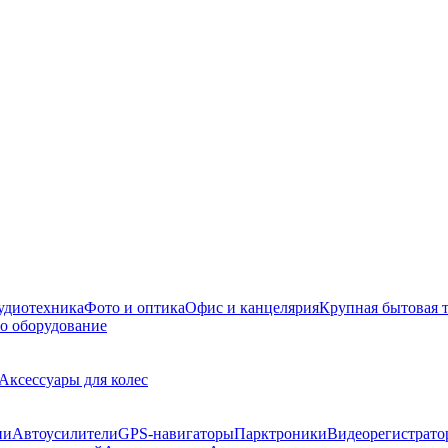
удиотехника
Фото и оптика
Офис и канцелярия
Крупная бытовая 
о оборудование
Аксессуары для колес
ии
Автоусилители
GPS-навигаторы
Парктроники
Видеорегистрато