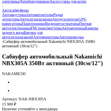
электрика
Допоборудование
Аксессуары для колес
-
Автосабвуферы
Автоакустика
Автомагнитолы
Радар
детекторы
Автосигнализации
Автоусилители
GPS-
навигаторы
Парктроники
Видеорегистраторы
Прочая
автоэлектроника
FM-трансмиттеры
Автоантенны
Камеры
заднего вида
Брелки для
автосигнализаций
Автомониторы
Автопроводка
-
Сабвуфер автомобильный Nakamichi NBX305A 350Вт
активный (30см/12")
Сабвуфер автомобильный Nakamichi
NBX305A 350Вт активный (30см/12")
NAKAMICHI
Артикул:
NAK-NBX305A
15 900
₽
Наличие уточняйте у менеджера