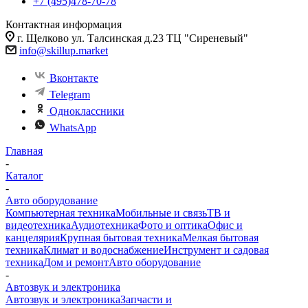
+7 (495)478-70-78
Контактная информация
г. Щелково ул. Талсинская д.23 ТЦ "Сиреневый"
info@skillup.market
Вконтакте
Telegram
Одноклассники
WhatsApp
Главная
-
Каталог
-
Авто оборудование
Компьютерная техника
Мобильные и связь
ТВ и
видеотехника
Аудиотехника
Фото и оптика
Офис и
канцелярия
Крупная бытовая техника
Мелкая бытовая
техника
Климат и водоснабжение
Инструмент и садовая
техника
Дом и ремонт
Авто оборудование
-
Автозвук и электроника
Автозвук и электроника
Запчасти и