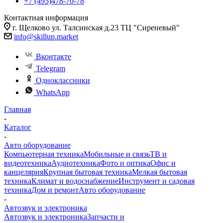
+7 (495)478-70-78
Контактная информация
г. Щелково ул. Талсинская д.23 ТЦ "Сиреневый"
info@skillup.market
Вконтакте
Telegram
Одноклассники
WhatsApp
Главная
-
Каталог
-
Авто оборудование
Компьютерная техника
Мобильные и связь
ТВ и
видеотехника
Аудиотехника
Фото и оптика
Офис и
канцелярия
Крупная бытовая техника
Мелкая бытовая
техника
Климат и водоснабжение
Инструмент и садовая
техника
Дом и ремонт
Авто оборудование
-
Автозвук и электроника
Автозвук и электроника
Запчасти и