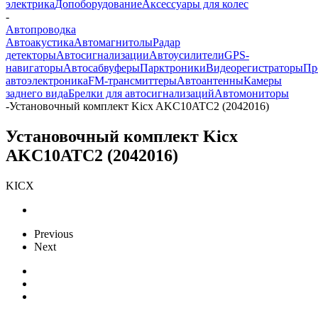
электрика
Допоборудование
Аксессуары для колес
-
Автопроводка
Автоакустика
Автомагнитолы
Радар
детекторы
Автосигнализации
Автоусилители
GPS-
навигаторы
Автосабвуферы
Парктроники
Видеорегистраторы
Пр
автоэлектроника
FM-трансмиттеры
Автоантенны
Камеры
заднего вида
Брелки для автосигнализаций
Автомониторы
-
Установочный комплект Kicx AKC10ATC2 (2042016)
Установочный комплект Kicx
AKC10ATC2 (2042016)
KICX
Previous
Next