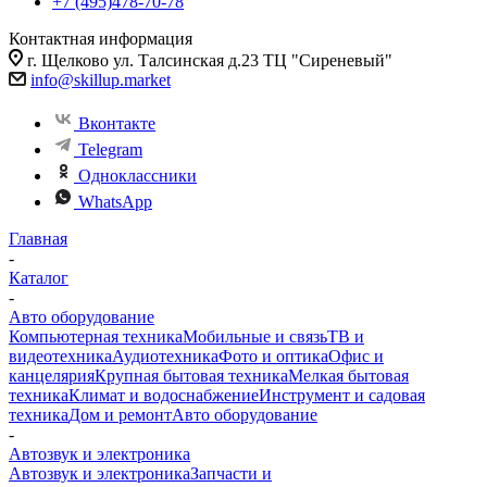
+7 (495)478-70-78
Контактная информация
г. Щелково ул. Талсинская д.23 ТЦ "Сиреневый"
info@skillup.market
Вконтакте
Telegram
Одноклассники
WhatsApp
Главная
-
Каталог
-
Авто оборудование
Компьютерная техника
Мобильные и связь
ТВ и
видеотехника
Аудиотехника
Фото и оптика
Офис и
канцелярия
Крупная бытовая техника
Мелкая бытовая
техника
Климат и водоснабжение
Инструмент и садовая
техника
Дом и ремонт
Авто оборудование
-
Автозвук и электроника
Автозвук и электроника
Запчасти и