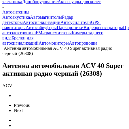
электрика
Допоборудование
Аксессуары для колес
-
Автоантенны
Автоакустика
Автомагнитолы
Радар
детекторы
Автосигнализации
Автоусилители
GPS-
навигаторы
Автосабвуферы
Парктроники
Видеорегистраторы
Пр
автоэлектроника
FM-трансмиттеры
Камеры заднего
вида
Брелки для
автосигнализаций
Автомониторы
Автопроводка
-
Антенна автомобильная ACV 40 Super активная радио
черный (26308)
Антенна автомобильная ACV 40 Super
активная радио черный (26308)
ACV
Previous
Next